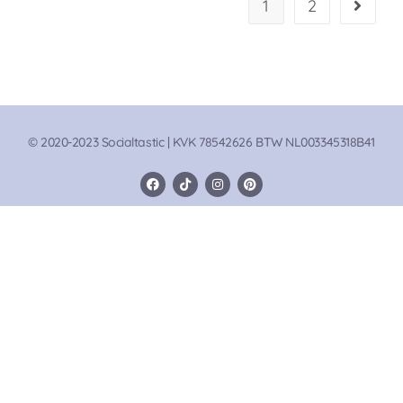
1
2
© 2020-2023 Socialtastic | KVK 78542626 BTW NL003345318B41