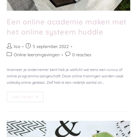
Een online academie maken met
het online systeem huddle
lisa
5 september 2022
Online leeromgevingen
0 reacties
Wanneer je ondernemer bent heb je wellicht wel eens een cursus of
online programma aangeschaft. Deze online trainingen worden vaak
volledig online gedaan. Zelf heb ik een redelijk aantal on…
Lees Verder