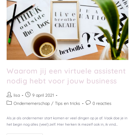
Waarom jij een virtuele assistent
nodig hebt voor jouw business
lisa
9 april 2021
Ondernemerschap
/
Tips en tricks
0 reacties
Als je als ondernemer start komen er veel dingen op je af. Vaak doe je in
het begin nog alles (veel) zelf. Hier herken ik mezelf ook in, ik vind…