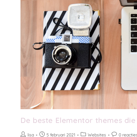
De beste Elementor themes die j
lisa
5 februari 2021
Websites
0 reactie