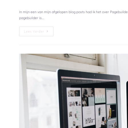
In mijn een van mijn afgelopen blog posts had ik het over Pagebuilde
pagebuilder is.…
Lees Verder