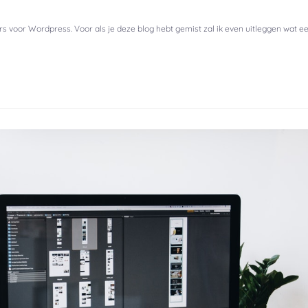
rs voor Wordpress. Voor als je deze blog hebt gemist zal ik even uitleggen wat e