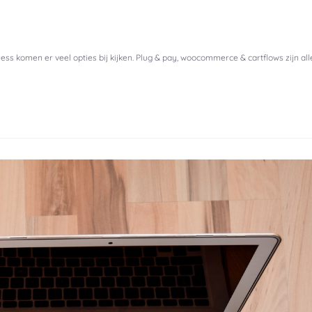
ss komen er veel opties bij kijken. Plug & pay, woocommerce & cartflows zijn al